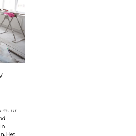
w
uw muur
lad
in
n. Het