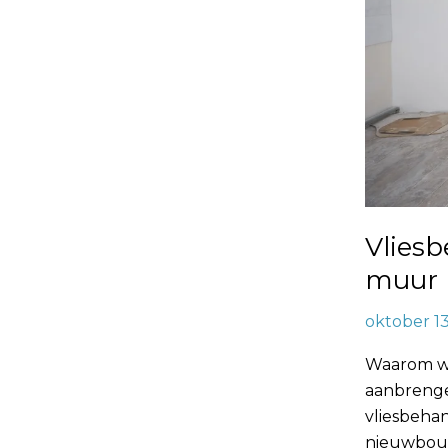
Vlies
muur
oktober 1
Waarom wi
aanbrenge
vliesbeha
nieuwbouw