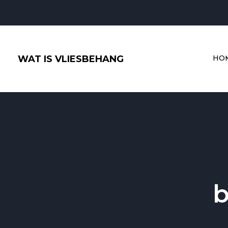
Ga
naar
de
inhoud
WAT IS VLIESBEHANG
HO
b