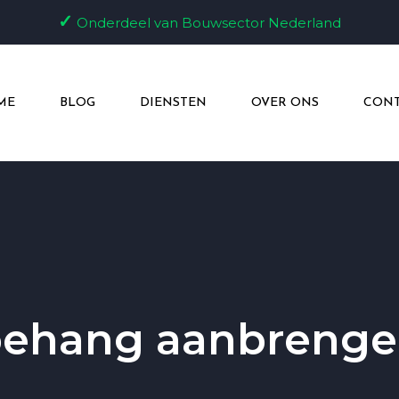
✓
Onderdeel van Bouwsector Nederland
ME
BLOG
DIENSTEN
OVER ONS
CONT
ehang aanbreng