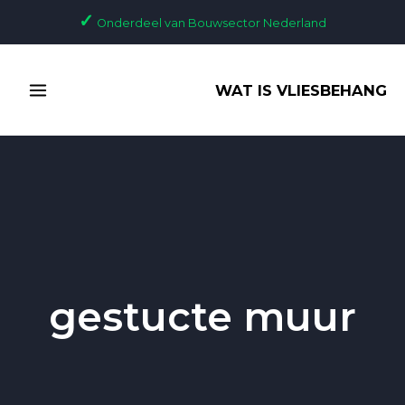
Ga
✓
Onderdeel van Bouwsector Nederland
naar
de
MAIN
inhoud
WAT IS VLIESBEHANG
MENU
gestucte muur