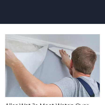
Alles
Wat
Je
Moet
Weten
Over
Vliesbehanger