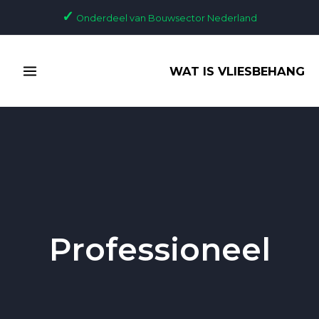
Ga
✓
Onderdeel van Bouwsector Nederland
naar
de
MAIN
inhoud
WAT IS VLIESBEHANG
MENU
Professioneel