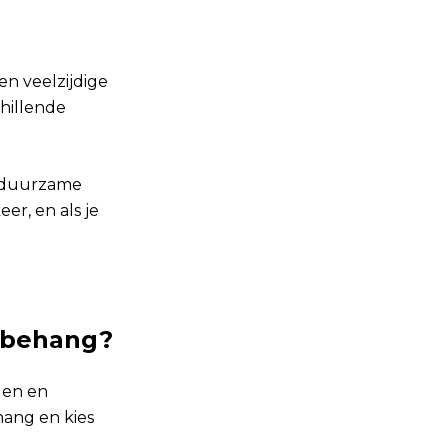
en veelzijdige
chillende
n duurzame
er, en als je
uwbehang?
len en
ang en kies