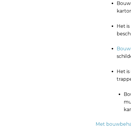
Bouwb
karto
Het i
besch
Bouwb
schild
Het is
trapp
Bo
mu
ka
Met bouwbeha