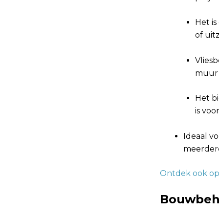
Het i
of uit
Vlies
muur 
Het b
is voo
Ideaal v
meerdere
Ontdek ook op
Bouwbeh