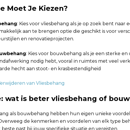
e Moet Je Kiezen?
sbehang
: Kies voor vliesbehang als je op zoek bent naar e
akkelijk aan te brengen optie die geschikt is voor vers
eurstijlen en renovatieprojecten.
uwbehang
: Kies voor bouwbehang als je een sterke e
dafwerking nodig hebt, vooral in ruimtes met veel verke
arde hecht aan stoot- en krasbestendigheid
erwijderen van Vliesbehang
e: wat is beter vliesbehang of bo
hang als bouwbehang hebben hun eigen unieke voorde
 Overweeg de kenmerken en voordelen van elk type beh
beste past bij jouw specifieke situatie en vereisten.