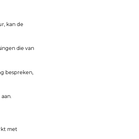
ur, kan de
.
ingen die van
ng bespreken,
 aan.
rkt met