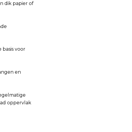
 dik papier of
nde
 basis voor
gangen en
egelmatige
ad oppervlak