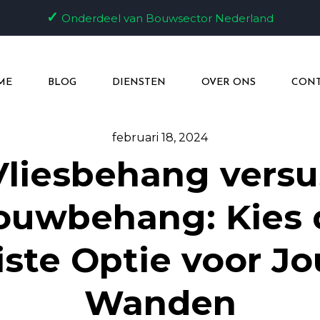
✓
Onderdeel van Bouwsector Nederland
ME
BLOG
DIENSTEN
OVER ONS
CONT
februari 18, 2024
Vliesbehang versu
ouwbehang: Kies 
iste Optie voor J
Wanden