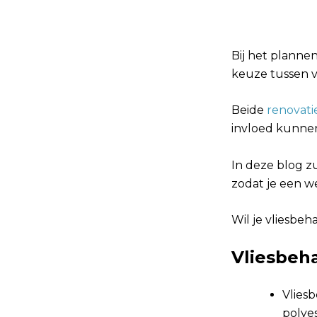
Bij het plannen
keuze tussen v
Beide
renovati
invloed kunnen 
In deze blog 
zodat je een w
Wil je vliesbe
Vliesbeh
Vliesb
polyes