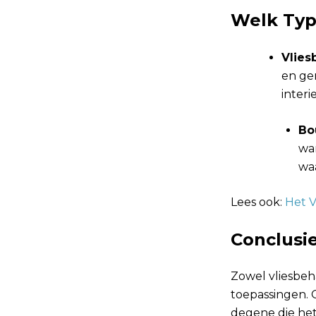
Welk Typ
Vlie
en gem
interi
Bo
wan
wa
Lees ook:
Het V
Conclusi
Zowel vliesbe
toepassingen.
degene die het 