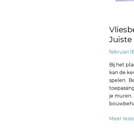
Jouw
Wanden
Vlies
Juist
februari 1
Bij het pl
kan de ke
spelen. B
toepassing
je muren.
bouwbehan
Meer leze