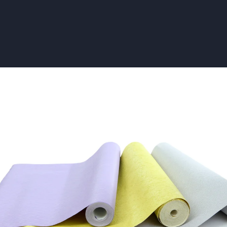
ng
ng: