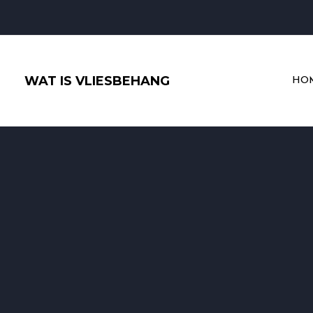
Ga
naar
de
inhoud
WAT IS VLIESBEHANG
HO