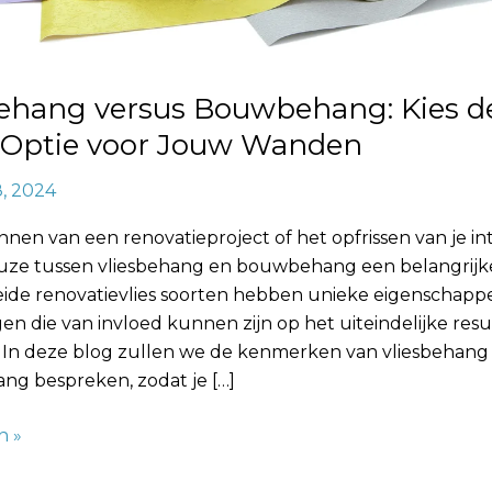
behang versus Bouwbehang: Kies d
e Optie voor Jouw Wanden
8, 2024
annen van een renovatieproject of het opfrissen van je int
uze tussen vliesbehang en bouwbehang een belangrijke
eide renovatievlies soorten hebben unieke eigenschapp
en die van invloed kunnen zijn op het uiteindelijke resu
 In deze blog zullen we de kenmerken van vliesbehang
g bespreken, zodat je […]
n »