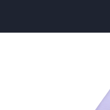
Vliesbeha
versus
Bouwbeha
Kies
de
Juiste
Optie
voor