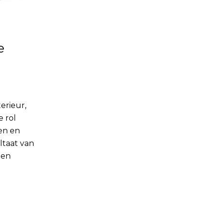
e
erieur,
 rol
en en
ltaat van
 en