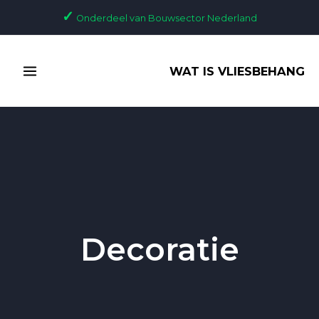
Ga
✓
Onderdeel van Bouwsector Nederland
naar
de
MAIN
inhoud
WAT IS VLIESBEHANG
MENU
Decoratie