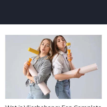
Wat
is
Vliesbehang:
Een
Complete
Gids