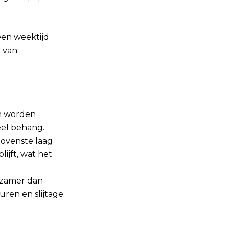
en weektijd
 van
an worden
eel behang.
bovenste laag
ijft, wat het
rzamer dan
ren en slijtage.