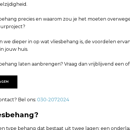
lzijdigheid.
esbehang precies en waarom zou je het moeten overweg
eurproject?
n we dieper in op wat vliesbehang is, de voordelen ervan
n jouw huis.
esbehang laten aanbrengen? Vraag dan vrijblijvend een of
AGEN
ontact? Bel ons:
030-2072024
iesbehang?
een type behang dat bestaat uit twee lagen: een onderl