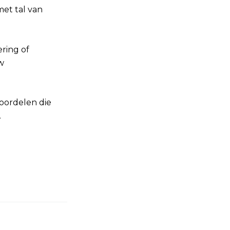
met tal van
ering of
w
oordelen die
.