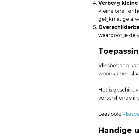
Verberg klein
kleine oneffen
gelijkmatige afw
Overschilderb
waardoor je de v
Toepassin
Vliesbehang kan
woonkamer, sla
Het is geschikt
verschillende in
Lees ook:
Vliesb
Handige u