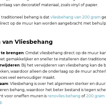
laag van decoratief materiaal, zoals vinyl of papier.
 traditioneel behang is dat
vliesbehang van 200 gram
ge
 direct op de muur kan worden aangebracht met behulp
 van Vliesbehang
 te brengen
: Omdat vliesbehang direct op de muur k
het gemakkelijker en sneller te installeren dan tradition
erwijderen
: Bij het verwijderen van vliesbehang kan de 
ken, waardoor alleen de onderlaag op de muur achterbl
oces veel eenvoudiger maakt.
zaam
: Vliesbehang is over het algemeen sterker en duu
ieren behang, waardoor het beter bestand is tegen scheu
ant voor oneffen muren is
renovlies behang
of
200 gram
g
.