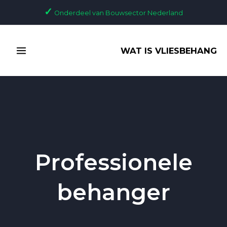
Ga
✓
Onderdeel van Bouwsector Nederland
naar
de
MAIN
inhoud
WAT IS VLIESBEHANG
MENU
Professionele
behanger