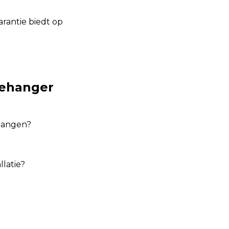
arantie biedt op
Behanger
ehangen?
llatie?