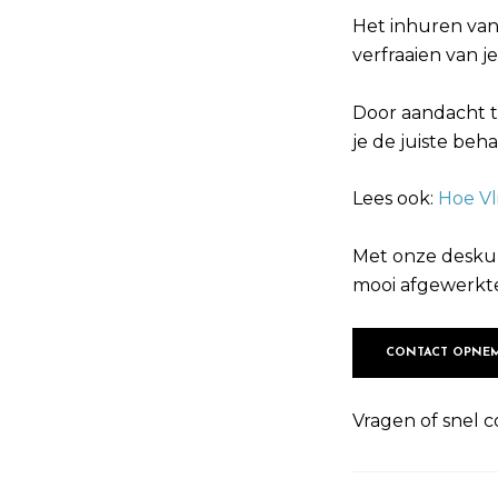
Het inhuren van
verfraaien van 
Door aandacht te
je de juiste be
Lees ook:
Hoe V
Met onze deskun
mooi afgewerkte
CONTACT OPNE
Vragen of snel c