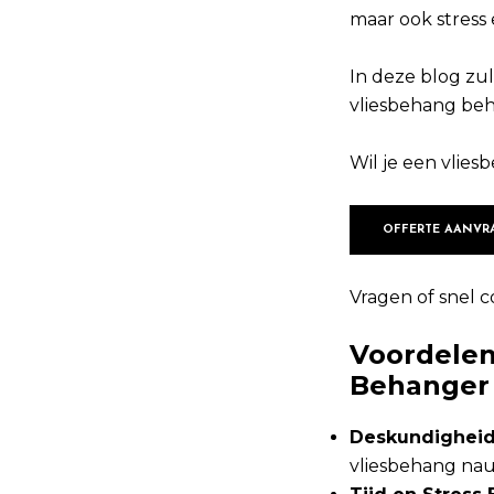
maar ook stress 
In deze blog zu
vliesbehang beha
Wil je een vlie
OFFERTE AANVR
Vragen of snel c
Voordelen
Behanger
Deskundighei
vliesbehang nauw