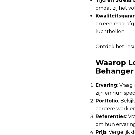
Tijd en Stress
omdat zij het vo
Kwaliteitsgaran
en een mooi afg
luchtbellen.
Ontdek het resu
Waarop Le
Behanger
Ervaring
: Vraag
zijn en hun speci
Portfolio
: Beki
eerdere werk en
Referenties
: V
om hun ervarin
Prijs
: Vergelijk