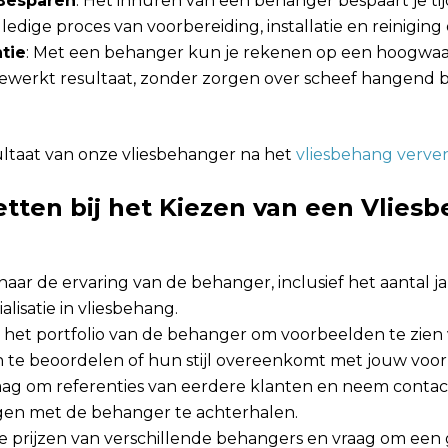
 Besparen
: Het inhuren van een behanger bespaart je tijd
lledige proces van voorbereiding, installatie en reinigin
tie
: Met een behanger kun je rekenen op een hoogwaard
ewerkt resultaat, zonder zorgen over scheef hangend 
ltaat van onze vliesbehanger na het
vliesbehang verve
tten bij het Kiezen van een Vlies
 naar de ervaring van de behanger, inclusief het aantal jar
alisatie in vliesbehang.
jk het portfolio van de behanger om voorbeelden te zien
 te beoordelen of hun stijl overeenkomt met jouw voo
raag om referenties van eerdere klanten en neem conta
gen met de behanger te achterhalen.
 de prijzen van verschillende behangers en vraag om een