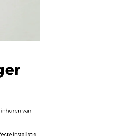
ger
t inhuren van
te installatie,