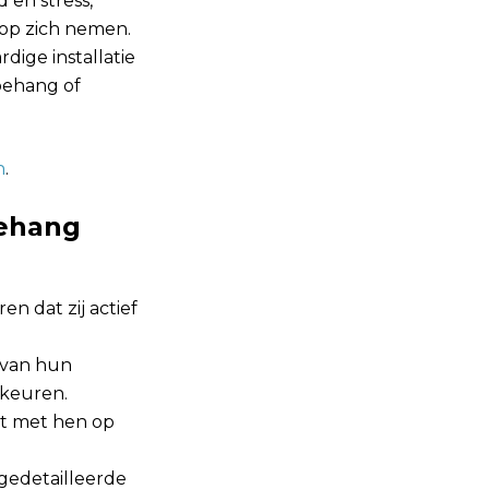
 en stress,
g op zich nemen.
ige installatie
behang of
n
.
behang
en dat zij actief
 van hun
rkeuren.
ct met hen op
 gedetailleerde