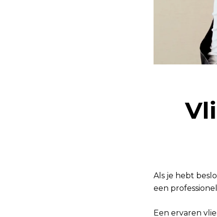
Vl
Als je hebt bes
een professione
Een ervaren vlie