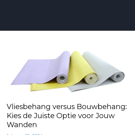
Vliesbehang
versus
Bouwbehang:
Kies
de
Juiste
Optie
voor
Vliesbehang versus Bouwbehang:
Jouw
Wanden
Kies de Juiste Optie voor Jouw
Wanden