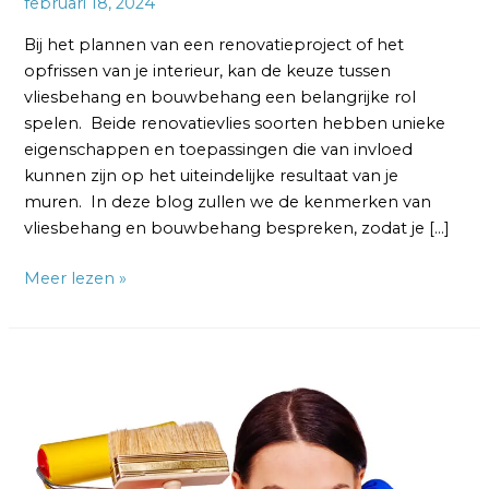
februari 18, 2024
Bij het plannen van een renovatieproject of het
opfrissen van je interieur, kan de keuze tussen
vliesbehang en bouwbehang een belangrijke rol
spelen. Beide renovatievlies soorten hebben unieke
eigenschappen en toepassingen die van invloed
kunnen zijn op het uiteindelijke resultaat van je
muren. In deze blog zullen we de kenmerken van
vliesbehang en bouwbehang bespreken, zodat je […]
Meer lezen »
Vliesbehang
versus
Glasweefselbehang:
Welke
is