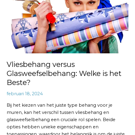
het
Beste?
Vliesbehang versus
Glasweefselbehang: Welke is het
Beste?
februari 18, 2024
Bij het kiezen van het juiste type behang voor je
muren, kan het verschil tussen vliesbehang en
glasweefselbehang een cruciale rol spelen. Beide
opties hebben unieke eigenschappen en
toepassingen, waardoor het belangrijk is om de juiste