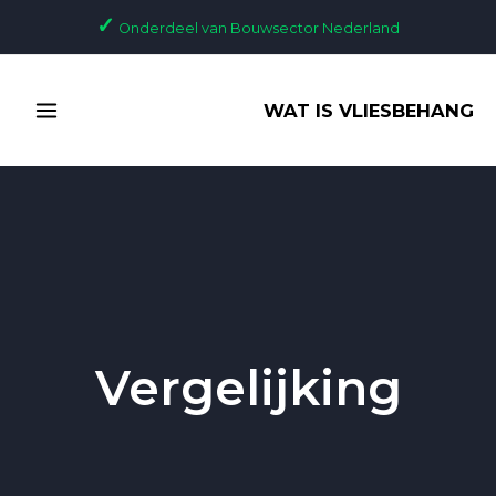
Ga
✓
Onderdeel van Bouwsector Nederland
naar
de
MAIN
inhoud
WAT IS VLIESBEHANG
MENU
Vergelijking