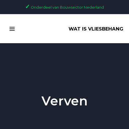
Ga
✓
Onderdeel van Bouwsector Nederland
naar
de
MAIN
inhoud
WAT IS VLIESBEHANG
MENU
Verven