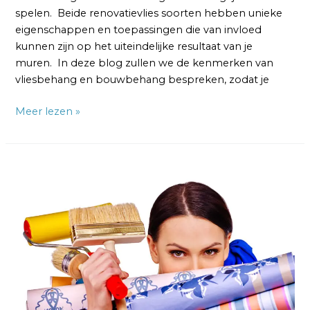
spelen. Beide renovatievlies soorten hebben unieke
eigenschappen en toepassingen die van invloed
kunnen zijn op het uiteindelijke resultaat van je
muren. In deze blog zullen we de kenmerken van
vliesbehang en bouwbehang bespreken, zodat je
Meer lezen »
Vliesbehang
versus
Glasweefselbehang:
Welke
is
het
Beste?