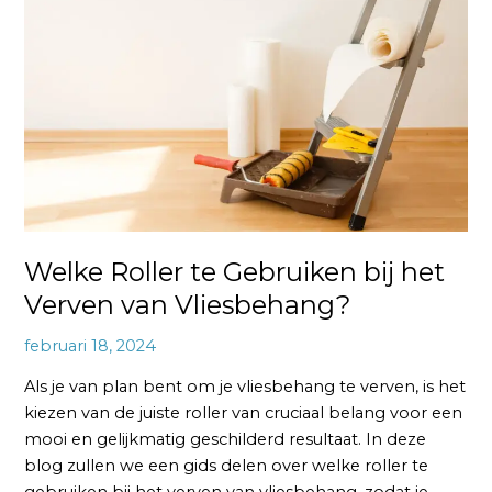
te
Gebruiken
bij
het
Verven
van
Vliesbehang?
Welke Roller te Gebruiken bij het
Verven van Vliesbehang?
februari 18, 2024
Als je van plan bent om je vliesbehang te verven, is het
kiezen van de juiste roller van cruciaal belang voor een
mooi en gelijkmatig geschilderd resultaat. In deze
blog zullen we een gids delen over welke roller te