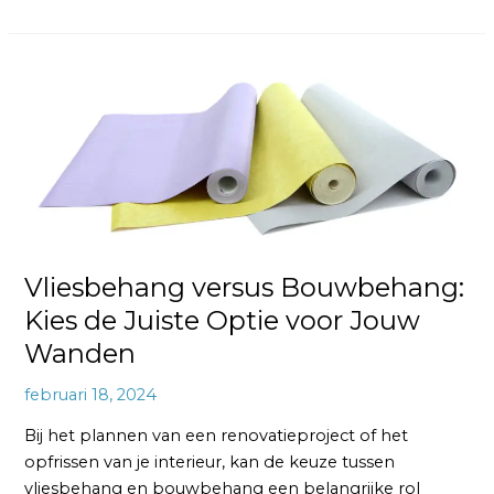
Vliesbehang
versus
Bouwbehang:
Kies
de
Juiste
Optie
voor
Vliesbehang versus Bouwbehang:
Jouw
Wanden
Kies de Juiste Optie voor Jouw
Wanden
februari 18, 2024
Bij het plannen van een renovatieproject of het
opfrissen van je interieur, kan de keuze tussen
vliesbehang en bouwbehang een belangrijke rol