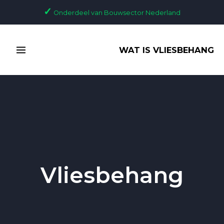
Ga
Bericht
✓
Onderdeel van Bouwsector Nederland
naar
paginering
de
MAIN
inhoud
WAT IS VLIESBEHANG
MENU
Vliesbehang