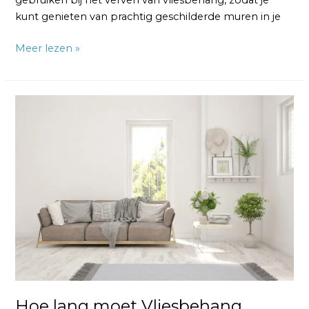
gebruiken bij het verven van vliesbehang, zodat je
kunt genieten van prachtig geschilderde muren in je
Meer lezen »
Hoe
lang
moet
Vliesbehang
Drogen:
De
Tijdlijn
Hoe lang moet Vliesbehang