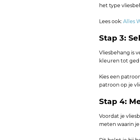
het type vliesb
Lees ook:
Alles 
Stap 3: Se
Vliesbehang is v
kleuren tot ged
Kies een patroon 
patroon op je v
Stap 4: M
Voordat je vlies
meten waarin je 