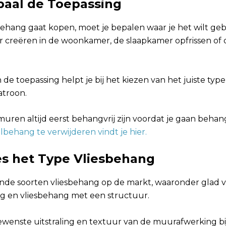
epaal de Toepassing
behang gaat kopen, moet je bepalen waar je het wilt geb
creëren in de woonkamer, de slaapkamer opfrissen of
de toepassing helpt je bij het kiezen van het juiste typ
atroon.
muren altijd eerst behangvrij zijn voordat je gaan beha
lbehang te verwijderen vindt je hier.
ies het Type Vliesbehang
lende soorten vliesbehang op de markt, waaronder glad 
ang en vliesbehang met een structuur.
enste uitstraling en textuur van de muurafwerking bij