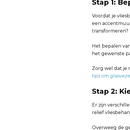
Stap 1: B
Voordat je vlies
een accentmuur 
transformeren?
Het bepalen van 
het gewenste p
Zorg wel dat je 
tips om glasveze
Stap 2: K
Er zijn verschil
reliëf vliesbeh
Overweeg de gew