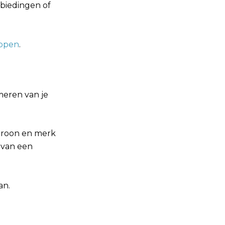
nbiedingen of
kopen
.
meren van je
atroon en merk
 van een
an.