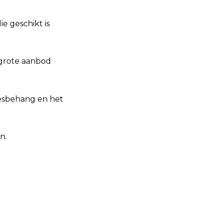
e geschikt is
 grote aanbod
iesbehang en het
n.