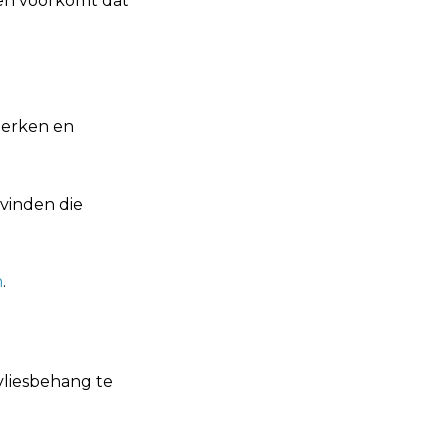
 en voorkomt dat
merken en
vinden die
n
.
vliesbehang te