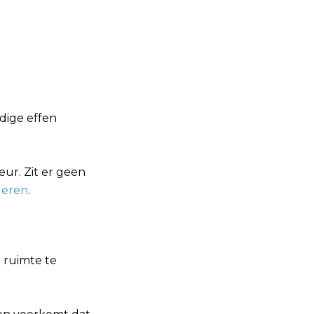
dige effen
ieur. Zit er geen
deren
.
 ruimte te