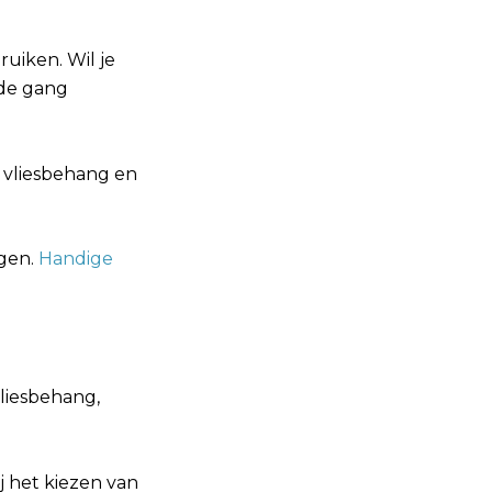
ruiken. Wil je
 de gang
e vliesbehang en
ngen.
Handige
vliesbehang,
 het kiezen van