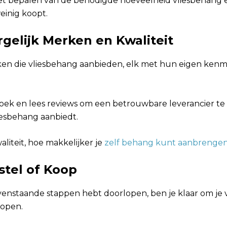
j het bepalen van de benodigde hoeveelheid vliesbehang
weinig koopt.
rgelijk Merken en Kwaliteit
rken die vliesbehang aanbieden, elk met hun eigen ken
ek en lees reviews om een betrouwbare leverancier te 
esbehang aanbiedt.
liteit, hoe makkelijker je
zelf behang kunt aanbrenge
stel of Koop
ovenstaande stappen hebt doorlopen, ben je klaar om je 
kopen.