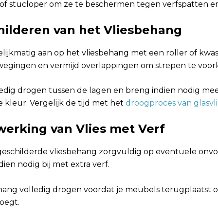
ie of stucloper om ze te beschermen tegen verfspatten e
childeren van het Vliesbehang
lijkmatig aan op het vliesbehang met een roller of kwas
wegingen en vermijd overlappingen om strepen te voo
lledig drogen tussen de lagen en breng indien nodig me
 kleur. Vergelijk de tijd met het
droogproces van glasv
werking van Vlies met Verf
 geschilderde vliesbehang zorgvuldig op eventuele o
ien nodig bij met extra verf.
ehang volledig drogen voordat je meubels terugplaatst o
oegt.