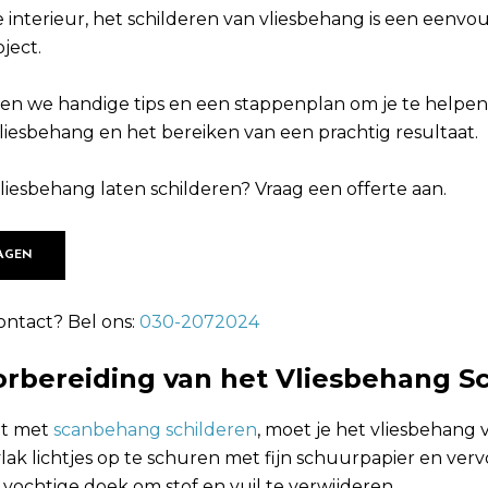
 interieur, het schilderen van vliesbehang is een eenvo
ject.
len we handige tips en een stappenplan om je te helpen 
liesbehang en het bereiken van een prachtig resultaat.
vliesbehang laten schilderen? Vraag een offerte aan.
AGEN
ontact? Bel ons:
030-2072024
oorbereiding van het Vliesbehang S
nt met
scanbehang schilderen
, moet je het vliesbehang
ak lichtjes op te schuren met fijn schuurpapier en verv
ochtige doek om stof en vuil te verwijderen.