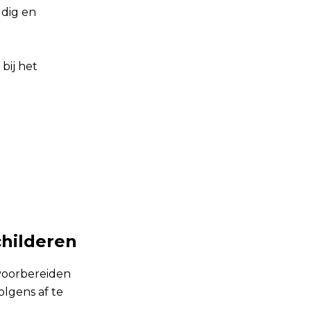
udig en
bij het
childeren
 voorbereiden
olgens af te