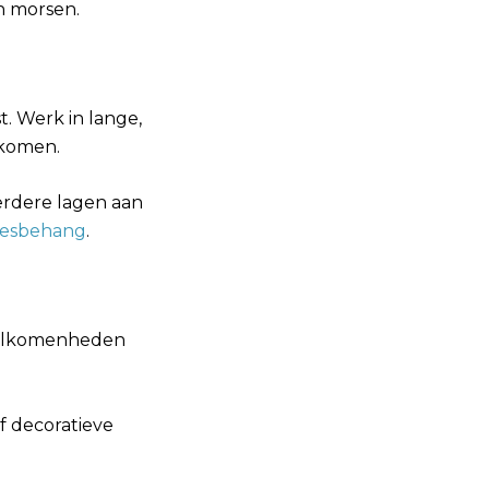
n morsen.
t. Werk in lange,
rkomen.
erdere lagen aan
liesbehang
.
nvolkomenheden
f decoratieve