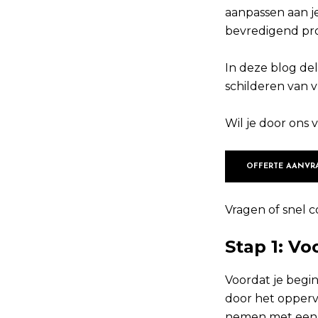
aanpassen aan je
bevredigend pro
In deze blog de
schilderen van v
Wil je door ons 
OFFERTE AANVR
Vragen of snel c
Stap 1: V
Voordat je begi
door het oppervl
nemen met een v