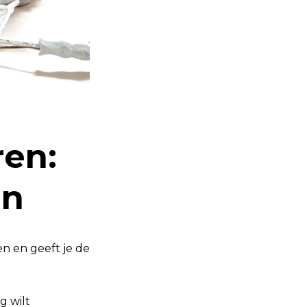
ren:
an
en en geeft je de
g wilt