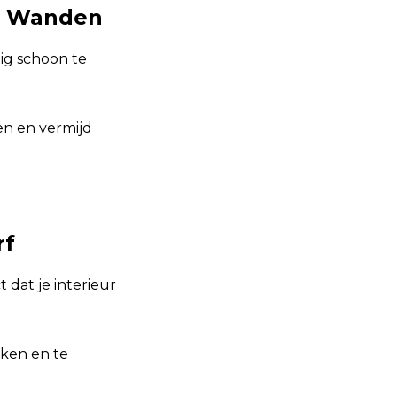
ng Wanden
tig schoon te
en en vermijd
rf
 dat je interieur
iken en te