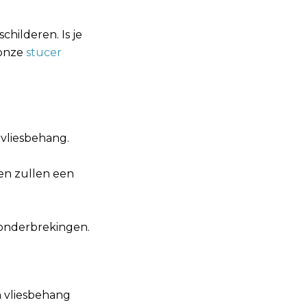
childeren. Is je
 onze
stucer
 vliesbehang.
 en zullen een
 onderbrekingen.
n vliesbehang