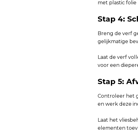
met plastic fol
Stap 4: S
Breng de verf ge
gelijkmatige be
Laat de verf vo
voor een diepere
Stap 5: Af
Controleer het
en werk deze ind
Laat het vliesb
elementen toev