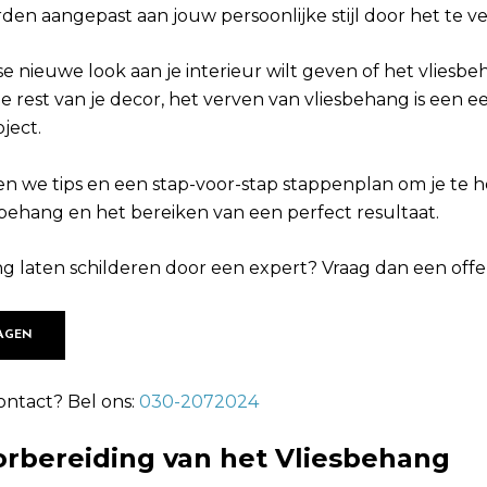
en aangepast aan jouw persoonlijke stijl door het te v
sse nieuwe look aan je interieur wilt geven of het vliesbe
e rest van je decor, het verven van vliesbehang is een 
ject.
en we tips en een stap-voor-stap stappenplan om je te h
sbehang en het bereiken van een perfect resultaat.
ng laten schilderen door een expert? Vraag dan een offe
AGEN
ontact? Bel ons:
030-2072024
oorbereiding van het Vliesbehang