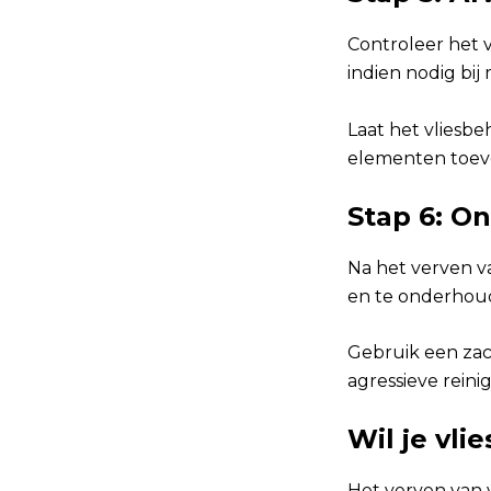
Controleer het
indien nodig bij 
Laat het vliesb
elementen toev
Stap 6: O
Na het verven v
en te onderhoud
Gebruik een zach
agressieve rein
Wil je vli
Het verven van 