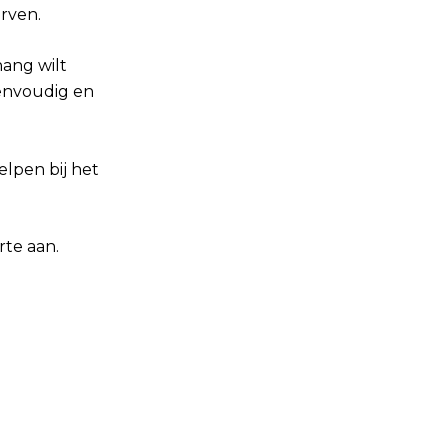
erven.
hang wilt
eenvoudig en
elpen bij het
rte aan.