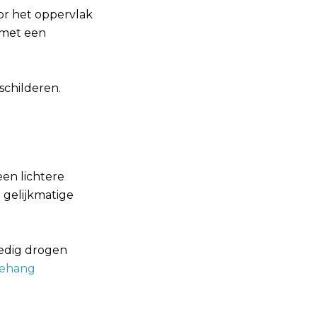
or het oppervlak
 met een
schilderen.
een lichtere
 gelijkmatige
ledig drogen
behang