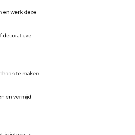
n en werk deze
f decoratieve
 schoon te maken
en en vermijd
 je interieur