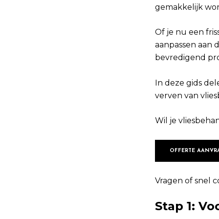
gemakkelijk word
Of je nu een fri
aanpassen aan d
bevredigend pro
In deze gids del
verven van vlie
Wil je vliesbeha
OFFERTE AANVR
Vragen of snel c
Stap 1: V