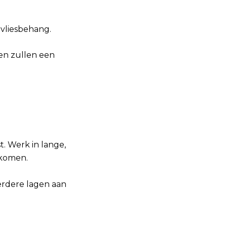
 vliesbehang.
 en zullen een
t. Werk in lange,
rkomen.
erdere lagen aan