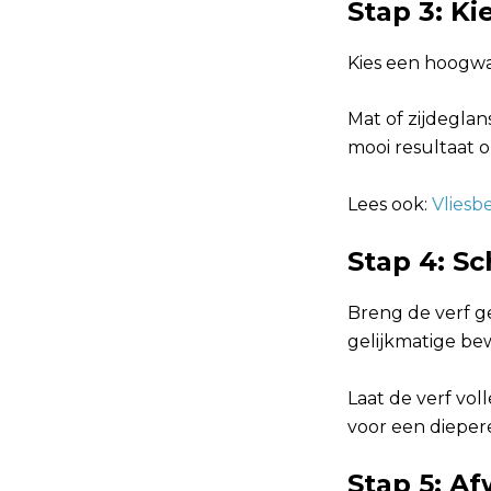
Stap 3: Ki
Kies een hoogwa
Mat of zijdeglan
mooi resultaat 
Lees ook:
Vliesb
Stap 4: S
Breng de verf ge
gelijkmatige be
Laat de verf vo
voor een dieper
Stap 5: A