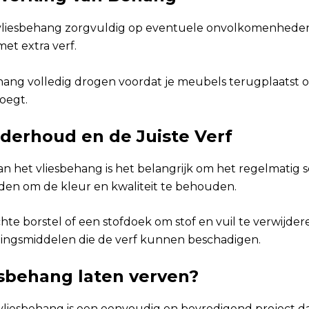
 vliesbehang zorgvuldig op eventuele onvolkomenhede
met extra verf.
ehang volledig drogen voordat je meubels terugplaatst o
oegt.
nderhoud en de Juiste Verf
an het vliesbehang is het belangrijk om het regelmatig
en om de kleur en kwaliteit te behouden.
te borstel of een stofdoek om stof en vuil te verwijder
igingsmiddelen die de verf kunnen beschadigen.
esbehang laten verven?
vliesbehang is een eenvoudig en bevredigend project dat