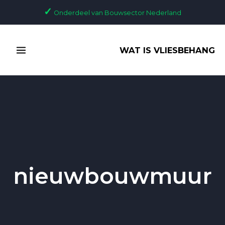
Ga
✓
Onderdeel van Bouwsector Nederland
naar
de
MAIN
inhoud
WAT IS VLIESBEHANG
MENU
nieuwbouwmuur